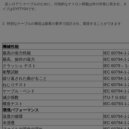
反シロアリ ケーブルのために、付加的なナイロン樹脂は外の外装に突き出、タ
イプはGYFTY04です。
2.
特別なケーブルの構造は顧客の要求で設計され、製造することができます
機械性能
最高の張力性能
IEC 60794-1-
最高。操作の張力
IEC 60794-1-
クラッシュ テスト
IEC 6079 – 1
衝撃試験
IEC 60794-1-
繰り返された曲がること
IEC 60794-1-
ねじりテスト
IEC 60794-1-
ケーブル・ベンド
IEC 60794-1-
減少係数
ITU-T G.652
構造テスト
IEC-60793-1-
環境パフォーマンス
温度の循環
IEC 60794-1-
水浸透
IEC 60794-1-
ファイルの混合の流れ
IEC 60794-1-