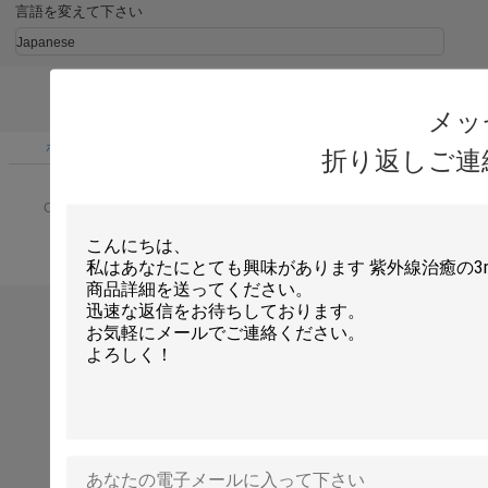
言語を変えて下さい
Japanese
メッ
ホーム
|
わたしたち に つい て
|
連絡 ください
|
地図
|
Privacy Policy
折り返しご連
デスクトップの眺め
Copyright © 2018 - 2026 Shenzhen Hicorpwell Technology Co., Ltd.
All rights reserved.