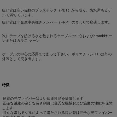
緩い管は高い係数のプラスチック（PBT）から成り、防水満ちるゲ
ルで満ちています。
緩い管は非金属中央強さメンバー（FRP）のまわりで座礁します。
次にテープを妨げる水と包まれるケーブルの中心およびaramidヤー
ンまたはガラス ヤーン
ケーブルの中心に応用でであって下さい。ポリエチレン(PE)は外の
外装として突き出ます。
特徴
良質の光ファイバーはよい伝達性能を提供します
正確な繊維の余分な長さ制御は優秀な機械および温度の性能を保障
します
特別な満ちるゲルによって満たされる緩い管は完全な光ファイバー