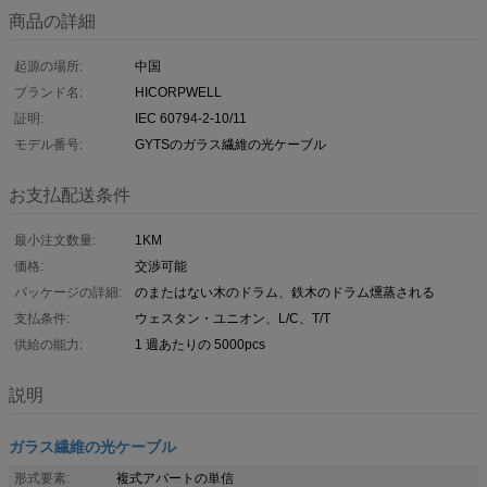
商品の詳細
起源の場所:
中国
ブランド名:
HICORPWELL
証明:
IEC 60794-2-10/11
モデル番号:
GYTSのガラス繊維の光ケーブル
お支払配送条件
最小注文数量:
1KM
価格:
交渉可能
パッケージの詳細:
のまたはない木のドラム、鉄木のドラム燻蒸される
支払条件:
ウェスタン・ユニオン、L/C、T/T
供給の能力:
1 週あたりの 5000pcs
説明
ガラス繊維の光ケーブル
形式要素:
複式アパートの単信