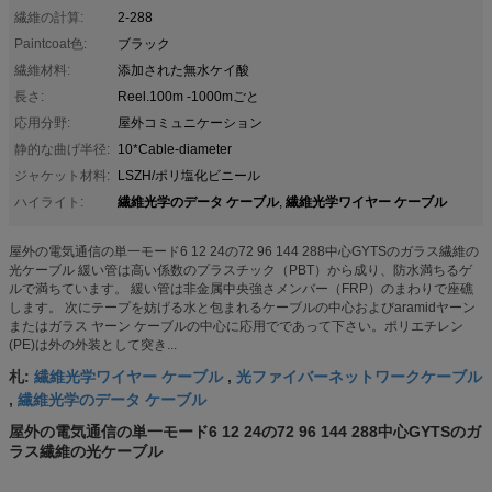
繊維の計算:
2-288
Paintcoat色:
ブラック
繊維材料:
添加された無水ケイ酸
長さ:
Reel.100m -1000mごと
応用分野:
屋外コミュニケーション
静的な曲げ半径:
10*Cable-diameter
ジャケット材料:
LSZH/ポリ塩化ビニール
繊維光学のデータ ケーブル
繊維光学ワイヤー ケーブル
ハイライト:
,
屋外の電気通信の単一モード6 12 24の72 96 144 288中心GYTSのガラス繊維の
光ケーブル 緩い管は高い係数のプラスチック（PBT）から成り、防水満ちるゲ
ルで満ちています。 緩い管は非金属中央強さメンバー（FRP）のまわりで座礁
します。 次にテープを妨げる水と包まれるケーブルの中心およびaramidヤーン
またはガラス ヤーン ケーブルの中心に応用でであって下さい。ポリエチレン
(PE)は外の外装として突き...
繊維光学ワイヤー ケーブル
光ファイバーネットワークケーブル
札:
,
繊維光学のデータ ケーブル
,
屋外の電気通信の単一モード6 12 24の72 96 144 288中心GYTSのガ
ラス繊維の光ケーブル