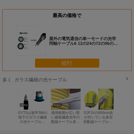
最高の価格で
屋外の電気通信の単一モードの光学
同軸ケーブル6 12の24の72の96の
144の288の中心GYTS
続行
ガラス繊維の光ケーブル
多く
GYTSは装甲SMの
適用範囲が広い堅
GJFJVの900um炎
GYTSは
地下のガラス繊維
い緩衝繊維光学の
が付いている多目
地下のガ
の光ケーブルの
配線ケーブル多重
的配線ケーブル-抑
の光ケー
24/48/96/144中心
モードの屋内オレ
制堅い緩衝繊維
24/48/96
を盗みます
ンジ色
を盗み