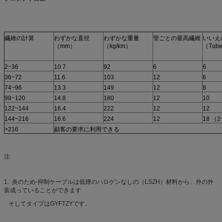
繊維の計算
わずかな直径
わずかな重量
管ごとの最高繊維
いいえ
（mm）
（kg/km）
（Tubes
2~36
10.7
92
6
6
36~72
11.6
103
12
6
74~96
13.3
149
12
8
98~120
14.8
180
12
10
122~144
16.4
222
12
12
144~216
16.6
224
12
18 （
>
216
顧客の要求に利用できる
注:
1.
炎のため-抑制ケーブルは低煙のハロゲンなしの（LSZH）材料から、外の外
装成っていることができます
そしてタイプはGYFTZYです。