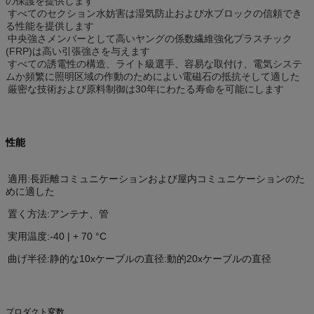
の保護を提供します
すべてのセクション水妨害は湿気防止および水ブロックの信頼でき
る性能を提供します
中央強さメンバーとして高いヤングの係数繊維強化プラスチック
(FRP)は高い引張強さを与えます
すべての誘電性の構造、ライト級選手、容易な取付け、電気システ
ムか頻繁に照明区域の作動のためによい電磁石の抵抗そして適した
厳密な技術および原料制御は30年にわたる寿命を可能にします
性能
適用:長距離コミュニケーションおよび屋内コミュニケーションのた
めに適した
置く方法:アンテナ、管
実用温度:-40 | + 70 °C
曲げ半径:静的な10xケーブルの直径:
動的20xケーブルの直径
プロダクト変数