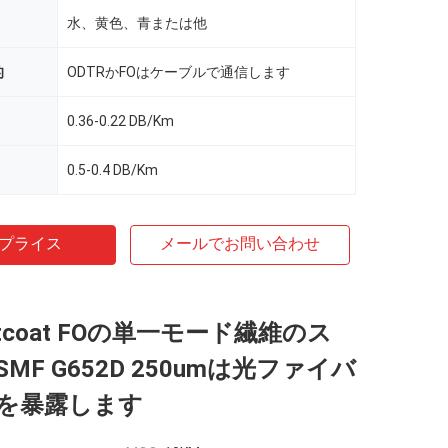
水、黄色、青または他
的
ODTRかFOはケーブルで通信します
0.36-0.22 DB/Km
0.5-0.4 DB/Km
プライス
メールでお問い合わせ
ntcoat FOの単一モード繊維のス
MF G652D 250umは光ファイバ
を暴露します