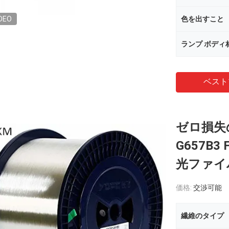
DEO
色を出すこと
ランプ ボディ
ベスト
ゼロ損失
G657B
光ファイ
価格:
交渉可能
繊維のタイプ