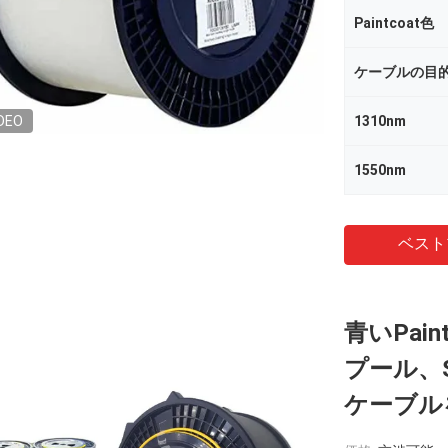
Paintcoat色
ケーブルの目
DEO
1310nm
1550nm
ベスト
青いPai
プール、S
ケーブル