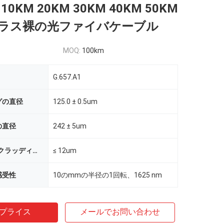
1 10KM 20KM 30KM 40KM 50KM
ラス裸の光ファイバケーブル
MOQ:
100km
G.657.A1
グの直径
125.0 ± 0.5um
の直径
242 ± 5um
コーティング/クラッディングの同心性の間違い
≤ 12um
感受性
10のmmの半径の1回転、1625 nm
プライス
メールでお問い合わせ