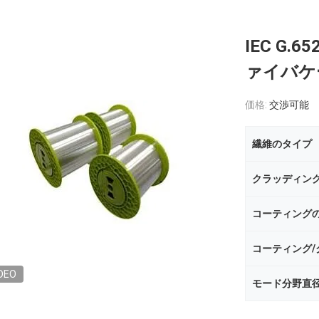
IEC G
ァイバケ
価格:
交渉可能
繊維のタイプ
クラッディン
コーティング
DEO
モード分野直径