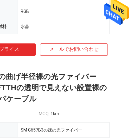
RGB
材料
水晶
プライス
メールでお問い合わせ
の曲げ半径裸の光ファイバー
3 FTTHの透明で見えない設置裸の
バケーブル
MOQ:
1km
SM G657B3の裸の光ファイバー