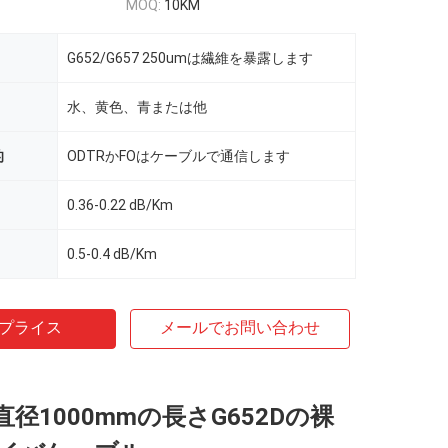
MOQ:
10KM
G652/G657 250umは繊維を暴露します
水、黄色、青または他
的
ODTRかFOはケーブルで通信します
0.36-0.22 dB/Km
0.5-0.4 dB/Km
プライス
メールでお問い合わせ
直径1000mmの長さG652Dの裸