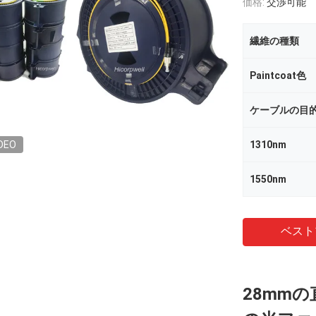
価格:
交渉可能
繊維の種類
Paintcoat色
ケーブルの目
DEO
1310nm
1550nm
ベスト
28mmの