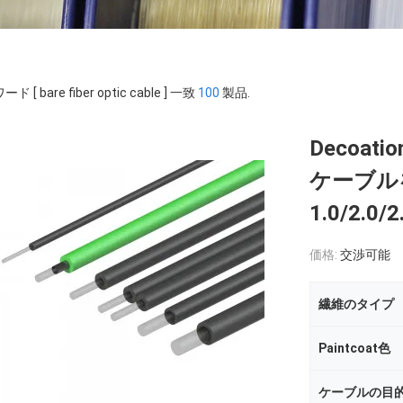
ド [ bare fiber optic cable ] 一致
100
製品.
Decoa
ケーブル
1.0/2.0/
価格:
交渉可能
繊維のタイプ
Paintcoat色
ケーブルの目