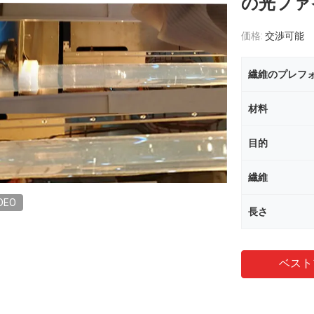
の光ファ
価格:
交渉可能
繊維のプレフ
材料
目的
繊維
DEO
長さ
ベスト