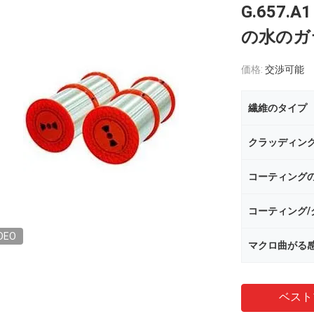
G.657.A
の水のガ
価格:
交渉可能
繊維のタイプ
クラッディン
コーティング
DEO
マクロ曲がる
ベスト