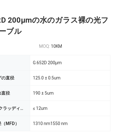
.652D 200µmの水のガラス裸の光フ
ーブル
MOQ:
10KM
G.652D 200µm
グの直径
125.0 ± 0.5um
の直径
190 ± 5um
コーティング/クラッディングの同心性の間違い
≤ 12um
（MFD）
1310 nm1550 nm