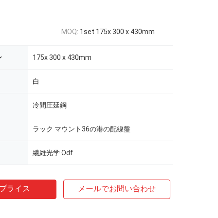
MOQ:
1set 175x 300 x 430mm
ン
175x 300 x 430mm
白
冷間圧延鋼
ラック マウント36の港の配線盤
繊維光学 Odf
プライス
メールでお問い合わせ