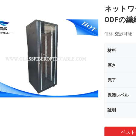
ネットワ
ODFの
価格:
交渉可能
材料
厚さ
完了
保護レベル
証明
ベスト