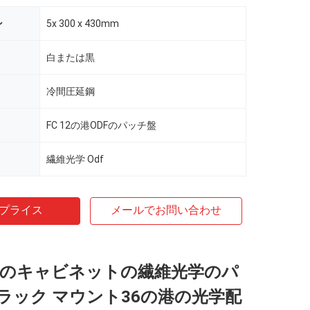
ン
5x 300 x 430mm
白または黒
冷間圧延鋼
FC 12の港ODFのパッチ盤
繊維光学 Odf
プライス
メールでお問い合わせ
チのキャビネットの繊維光学のパ
ラック マウント36の港の光学配