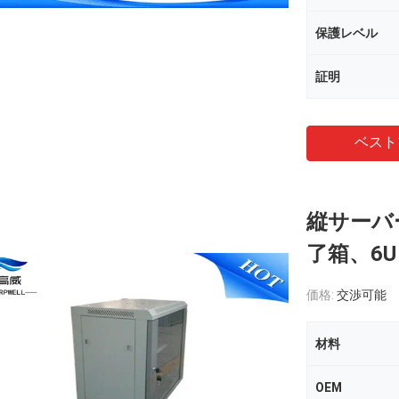
保護レベル
証明
ベスト
縦サーバ
了箱、6U
価格:
交渉可能
材料
OEM