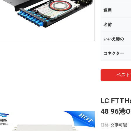
適用
名前
いいえ港の
コネクター
ベスト
LC FT
48 96
価格:
交渉可能