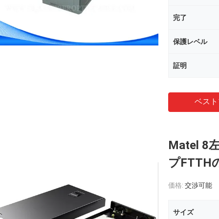
完了
保護レベル
証明
ベスト
Matel
プFTT
価格:
交渉可能
サイズ