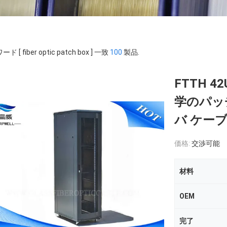
ド [ fiber optic patch box ] 一致
100
製品.
FTTH
学のパッ
バ ケー
価格:
交渉可能
材料
OEM
完了