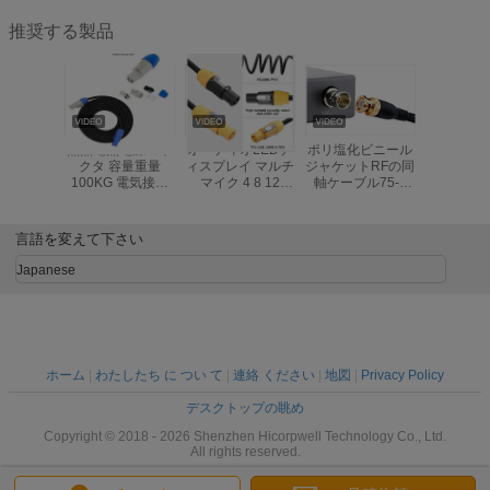
推奨する製品
熱熱電熱電源コネ
オーディオLEDデ
ポリ塩化ビニール
カスタマ
クタ 容量重量
ィスプレイ マルチ
ジャケットRFの同
る黒いTPU
100KG 電気接続
マイク 4 8 12
軸ケーブル75-5
のジャケ
を提供する産業用
16Xlr 24 32 48チ
HD 3G SD SDIの
いている
に設計
ャンネル オーディ
延長ケーブル1.5M
の繊維光
オケーブル オプテ
から200Mの間隔
ワーク 
言語を変えて下さい
ィックパワーコン
ケーブル
Japanese
ホーム
|
わたしたち に つい て
|
連絡 ください
|
地図
|
Privacy Policy
デスクトップの眺め
Copyright © 2018 - 2026 Shenzhen Hicorpwell Technology Co., Ltd.
All rights reserved.