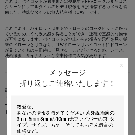
これは、パイロットが着用または視聴するFPVゴーグルまたはス
クリーンにリアルタイムのビデオ映像を直接送信するカメラを装
備した、特殊なタイプの無人航空機（UAV）です。
これにより、パイロットはまるでドローンのコックピットに座っ
ているかのような没入感を得ることができ、正確で直感的な操作
が可能になります。パイロットが地上からの視点で飛行を見る従
来のドローンとは異なり、FPVドローンはパイロットにドローン
が見ているものを正確に「見せる」ことができるため、レース、
映画撮影、ダイナミックな空中操作で人気があります。
メッセージ
折り返しご連絡いたします！
最終的な答え:
FPVドローンはFirst Person Viewドローンの略で、
リアルタイムのカメラ映像をパイロットのゴーグルまたはスクリ
ーンに送信することで没入感のある飛行体験を提供し、パイロッ
トはドローンの中にいるかのように感じることができます。