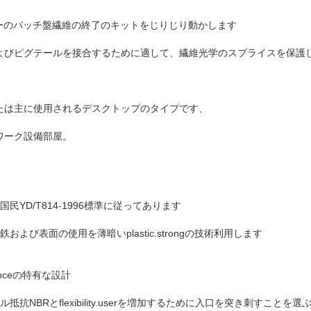
イバーのパッチ盤繊維の終了のキットをじりじり動かします
よびピグテールを接合するために適して、繊維光学のスプライスを保護
たは主に使用されるデスクトップのタイプです、
ワーク設備部屋。
民YD/T814-1996標準に従ってあります
よび表面の使用を薄暗いplastic.strongの技術利用します
nceの特有な設計
抗NBRとflexibility.userを増加するために入口を突き刺すこと