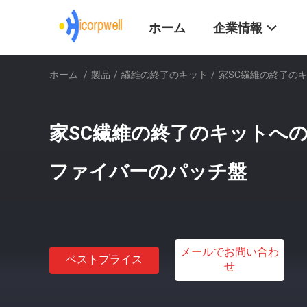
ホーム
企業情報
ホーム
/
製品
/
繊維の終了のキット
/
家SC繊維の終了の
家SC繊維の終了のキットへの
ファイバーのパッチ盤
メールでお問い合わ
ベストプライス
せ