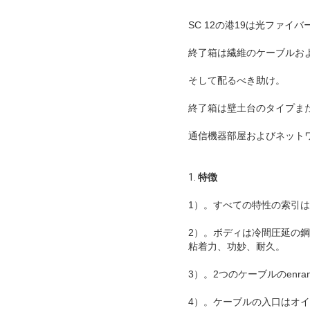
SC 12の港19は光ファ
終了箱は繊維のケーブルお
そして配るべき助け。
終了箱は壁土台のタイプま
通信機器部屋およびネット
1.
特徴
1）。すべての特性の索引は国
2）。ボディは冷間圧延の鋼鉄お
粘着力、功妙、耐久。
3）。2つのケーブルのenra
4）。ケーブルの入口はオイル抵