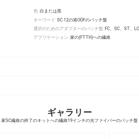
色:
白または黒
キーワード:
SC 12の港ODFのパッチ盤
選択のためのアダプターのパッチ盤:
FC、SC、ST、L
アプリケーション:
家の(FTTH)への繊維
ギャラリー
家SC繊維の終了のキットへの繊維19インチの光ファイバーのパッチ盤