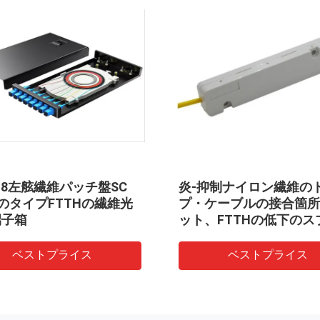
舷繊維パッチ盤SC
炎-抑制ナイロン繊維のドロッ
プFTTHの繊維光
プ・ケーブルの接合箇所のキ
ット、FTTHの低下のスプライ
スのエンクロージャ
プライス
ベストプライス