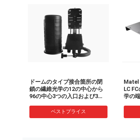
ドームのタイプ接合箇所の閉
Matel 8左
鎖の繊維光学の12の中心から
LC FCのタイ
96の中心3つの入口および3つ
学の端子箱
の出口
ベストプライス
ベスト