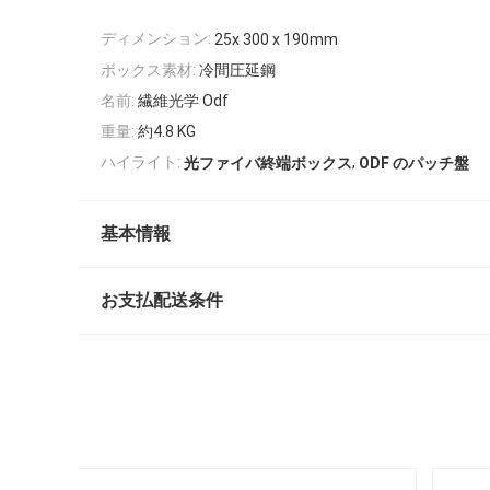
ディメンション:
25x 300 x 190mm
ボックス素材:
冷間圧延鋼
名前:
繊維光学 Odf
重量:
約4.8 KG
,
ハイライト:
光ファイバ終端ボックス
ODF のパッチ盤
基本情報
お支払配送条件