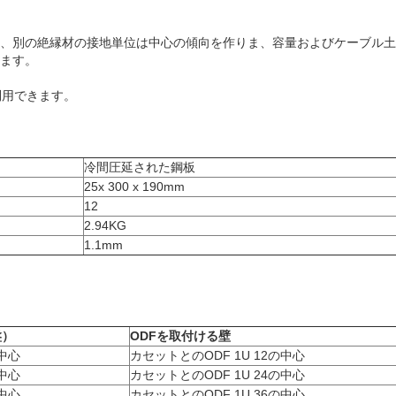
し、別の絶縁材の接地単位は中心の傾向を作りま、容量およびケーブル
大します。
は利用できます。
冷間圧延された鋼板
25x 300 x 190mm
12
2.94KG
1.1mm
盤）
ODFを取付ける壁
の中心
カセットとのODF 1U 12の中心
の中心
カセットとのODF 1U 24の中心
の中心
カセットとのODF 1U 36の中心