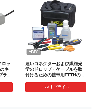
VIDEO
VIDEO
速いコネクターおよび繊維光
250um P
学のドロップ・ケーブルを取
ディバイダー
付けるための携帯用FTTHの繊
WDMの光学
維光学の工具セット
ベストプライス
ベス