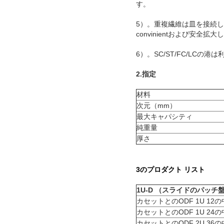
す。
5）。重複繊維は皿を接続
convinientおよび安全拡
6）。SC/ST/FC/LCの港
2.指定
材料
次元（mm）
最大キャパシティ
純重量
厚さ
3のプロダクト リスト
1U-D （スライドのパッチ
カセットとのODF 1U 12
カセットとのODF 1U 24
カセットとのODF 2U 36