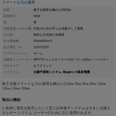
スマートな力の適用
名前:
格子太陽系を離れた5000w
定格電力:
5KW
色:
青
太陽電池パネルの棚:
任意のための平らな地面そして屋根
出力波:
純粋な正弦波の太陽系
出力周波数:
50Hz/60Hzの
出力電圧（v）:
110V/220V
アプリケーション:
ホーム
太陽系インバーター:
MPPTのコントローラーが付いているBuiインバーター
力のタイプ:
オフグリッド
太陽平屋根システム
Maglev の風発電機
ハイライト:
,
格子太陽スマートな力の適用を離れたの2kw 3kw 5kw 8kw 10kw
12kw 15kw 20kw
製品の機能:
政府に電気を販売したいと思う以外格子システムは大きい太陽エ
1.
ネルギー システム ユーザーのために主に使用されます。