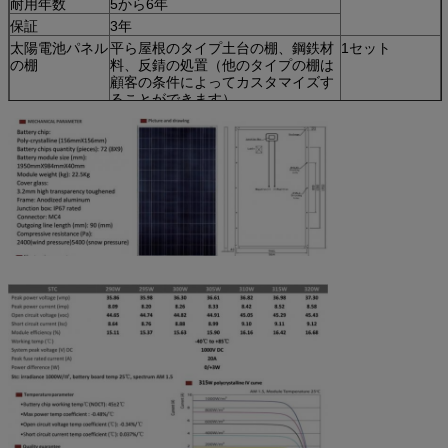
耐用年数
5から6年
保証
3年
太陽電池パネル
平ら屋根のタイプ土台の棚、鋼鉄材
1セット
の棚
料、反錆の処置（他のタイプの棚は
顧客の条件によってカスタマイズす
ることができます）
ケーブル
30m