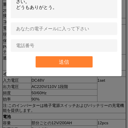
重量
22.5kg/pc
25年の出力の保証（ノート:2pcsパネルはシリーズで
接続します）
コントローラー
電圧
12V/24V
1pc
現在
80A
保証
1年
PWMの高性能充満コントローラー、LED表示、イン
テリジェント制御;温度修正、さまざまな保護。
遮断器
PVの配列コンバイナーとコントロー
1pc
送信
ラーの間に取付けられているコント
ローラーの保護のために使用される
インバーター
入力電圧
DC48V
1set
出力電圧
AC220V/110V 1段階
頻度
50/60Hz
効率
90%
注:このインバーターは格子電源スイッチおよびバッテリーの充電機
能を提供します。
電池
容量
部分ごとの12V/200AH
12pcs