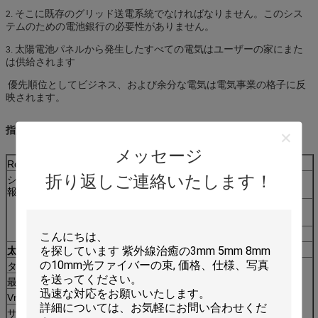
そこに既存のグリッド送電系統でなければなりません。このシス
2.
テムのための電池銀行の必要性がありません。
太陽電池パネルから発生したすべての電気はユーザーの家にまた
3.
は供給されます
優先順位としてビジネス、および余分な電気は電気事業の格子に反
映されます。
指定:
メッセージ
Refいいえ。
を離れて--5KW
折り返しご連絡いたします！
システム基本情
太陽電池パネルの評価される出力電
5KW
報
力
最高の毎日のパワー消費量のために
20KWH
適した
定格出力AC容量
5KW
太陽電池パネル
タイプ
クラスの結晶のケイ素PVモジュール
20pcs
最高力
250W
Vmp
30.5V
サイズ
1655*992*45mm