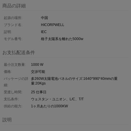
商品の詳細
起源の場所:
中国
ブランド名:
HICORPWELL
証明:
IEC
モデル番号:
格子太陽系を離れた5000w
お支払配送条件
最小注文数量:
1000 W
価格:
交渉可能
パッケージの詳
多260W太陽電池パネルのサイズ:1640*990*40mmの重
量:20Kgs
細:
受渡し時間:
25 仕事日
支払条件:
ウェスタン・ユニオン、L/C、T/T
供給の能力:
1ヶ月あたりの1000KW
説明