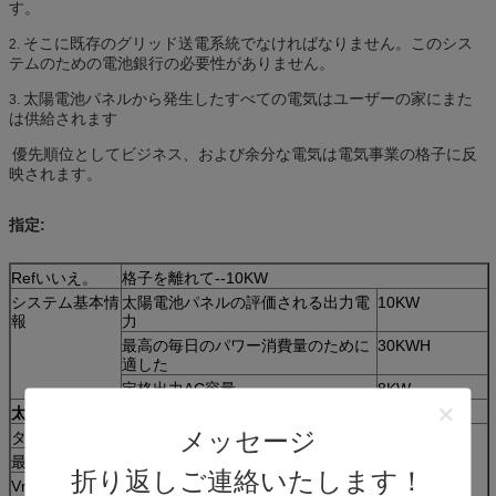
す。
そこに既存のグリッド送電系統でなければなりません。このシス
2.
テムのための電池銀行の必要性がありません。
太陽電池パネルから発生したすべての電気はユーザーの家にまた
3.
は供給されます
優先順位としてビジネス、および余分な電気は電気事業の格子に反
映されます。
指定:
Refいいえ。
格子を離れて--10KW
システム基本情
太陽電池パネルの評価される出力電
10KW
報
力
最高の毎日のパワー消費量のために
30KWH
適した
定格出力AC容量
8KW
太陽電池パネル
メッセージ
タイプ
クラスの結晶のケイ素PVモジュール
40pcs
最高力
250W
折り返しご連絡いたします！
Vmp
30.5V