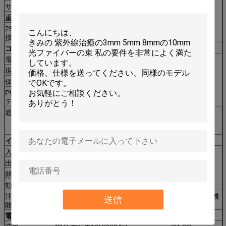
サイズ
1655*992*45mm
重量
22.5kg/pc
25年の出力の保証（ノート:2pcsパネルはシリーズで
接続します）
コントローラー
電圧
12V/24V
2pc
現在
80A
保証
1年
PWMの高性能充満コントローラー、LED表示、イン
テリジェント制御;温度修正、さまざまな保護。
遮断器
PVの配列コンバイナーとコントロー
2pc
ラーの間に取付けられているコント
ローラーの保護のために使用される
インバーター
入力電圧
DC48V
2set
出力電圧
AC220V/110V 1段階
頻度
50/60Hz
効率
90%
注:このインバーターは格子電源スイッチおよびバッテリーの充電機
送信
能を提供します。
電池