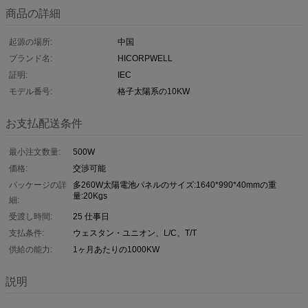
商品の詳細
起源の場所:
中国
ブランド名:
HICORPWELL
証明:
IEC
モデル番号:
格子太陽系の10KW
お支払配送条件
最小注文数量:
500W
価格:
交渉可能
パッケージの詳
多260W太陽電池パネルのサイズ:1640*990*40mmの重
量:20Kgs
細:
受渡し時間:
25 仕事日
支払条件:
ウェスタン・ユニオン、L/C、T/T
供給の能力:
1ヶ月あたりの1000KW
説明