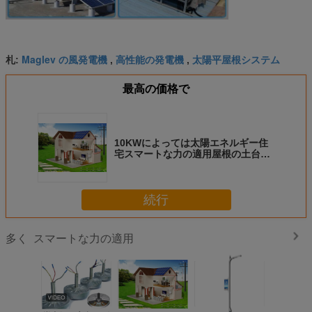
Maglev の風発電機
高性能の発電機
太陽平屋根システム
札:
,
,
最高の価格で
10KWによっては太陽エネルギー住
宅スマートな力の適用屋根の土台シ
ステムが家へ帰ります
続行
スマートな力の適用
多く