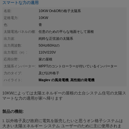
スマートな力の適用
名前:
10KW On&Offの格子太陽系
定格電力:
10KW
色:
青
太陽電池パネルの棚:
任意のための平らな地面そして屋根
出力波:
純粋な正弦波の太陽系
出力周波数:
50Hz/60Hzの
出力電圧（v）:
110V/220V
応用分野:
家の屋根
太陽系インバーター:
MPPTのコントローラーが付いているインバーター
力のタイプ:
及び以外格子
Maglev の風発電機
高性能の発電機
ハイライト:
,
10KWによっては太陽エネルギーの屋根の土台システム住宅の太陽ス
マートな力の適用が家へ帰ります
製品の機能:
以外格子及び政府に電気を販売したいと思うオン格子システムは
1.
大きい太陽エネルギー システム ユーザーのために主に使用されま