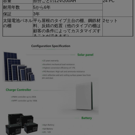
容量
部分ごとの12V/200AH
24 PC
耐用年数
5から6年
保証
3年
太陽電池パネル
平ら屋根のタイプ土台の棚、鋼鉄材
2セット
の棚
料、反錆の処置（他のタイプの棚は
顧客の条件によってカスタマイズす
ることができます）
ケーブル
100m