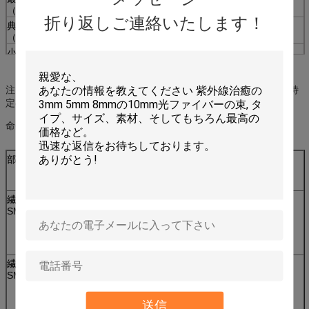
（dB/km）
折り返しご連絡いたします！
典型的な減少
0.35/0.21
3.1/1.0
3.0/1.0
（dB/km）
小型帯域幅
--
400/400
160/500
（Mhz.km）
注:OTDRの進水ケーブルはFC-FC、SC-SC、FC-SC ST-ST等のようなある特
加えることができる。
定のコネクターによって、
命令する場合のコネクターのタイプへの注意。
部品番号。
記述
繊維ロール
SM G652D、1KM、
SM10
コネクター;FC/UPC、SC/UPC、ST/UPC、
SC/APC、FC/APC、LC/UPC、LC/APC
任意
繊維ロール
SM G652D、2KM、
SM20
コネクター;FC/UPC、SC/UPC、ST/UPC、
SC/APC、FC/APC、
LC/UPC、任意LC/APC
送信