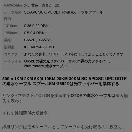
Paintcoat色:
水、黄色、青または他
ケーブルの
SC-APC/SC-UPC ODTRの進水ケーブル スプール
目的:
1310nm:
0.36-0.22 DB/Km
1550nm:
0.5-0.4 DB/Km
繊維:
G652D、G657A
証明書:
IEC 60794-2-10/11
コネクター:
あなたの要求、SC/LC/FC/ST等によって加えることができます
G652Dの裸の光ファイバー
250um裸の光ファイバー
ハイライト:
,
,
2kmのotdrの進水ケーブル
500m 1KM 2KM 5KM 10KM 20KM 30KM SC-APC/SC-UPC ODTR
の進水ケーブル スプールSM G652Dは光ファイバーを暴露する
リンク
テストにOTDRを接続する
OTDRの進水ケーブルは
挿入損
の下
失を表わす
そして近端関係の反射率。
繊維リングは進水ケーブルとしてケーブルを受け取るのに役立ち。