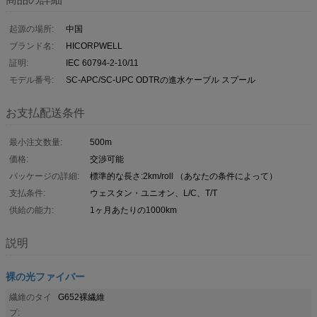
起源の場所:
中国
ブランド名:
HICORPWELL
証明:
IEC 60794-2-10/11
モデル番号:
SC-APC/SC-UPC ODTRの進水ケーブル スプール
お支払配送条件
最小注文数量:
500m
価格:
交渉可能
パッケージの詳細:
標準的な長さ:2km/roll （あなたの条件によって）
支払条件:
ウェスタン・ユニオン、L/C、T/T
供給の能力:
1ヶ月あたりの1000km
説明
裸の光ファイバー
繊維のタイ
G652裸繊維
プ: