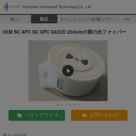
Shenzhen Hicorpwell Technology Co., Ltd
家へ
製品
わたしたち に つい て
工場 ツアー
>>
2KM SC APC SC UPC G652D 250umの裸の光ファイバー
ベストプライス
お問い合わせ
商品の詳細