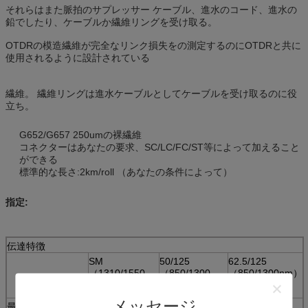
それらはまた脈拍のサプレッサー ケーブル、進水のコード、進水の
鉛でしたり、ケーブルか繊維リングを受け取る。
OTDRの模造繊維が完全なリンク損失をの測定するのにOTDRと共に
使用されるように設計されている
繊維。 繊維リングは進水ケーブルとしてケーブルを受け取るのに役
立ち。
G652/G657 250umの裸繊維
コネクターはあなたの要求、SC/LC/FC/ST等によって加えること
ができる
標準的な長さ:2km/roll （あなたの条件によって）
指定:
伝達特徴
SM
50/125
62.5/125
（1310/1550
（850/1300
（850/1300nm）
nm）
nm）
メッセージ
最高の減少
0.4/0.30
3.5/1.5
3.5/1.5