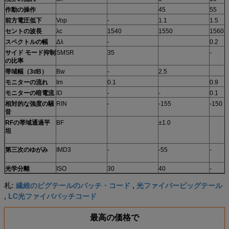
作動の操作
45
55
前方電圧低下
Vop
-
1.1
1.5
セントの波長
λc
1540
1550
1560
スペクトルの幅
Δλ
-
0.2
サイド モード抑制
SMSR
35
-
の比率
帯域幅（3dB）
Bw
-
2.5
モニターの流れ
Im
0.1
0.9
モニターの暗電流
ID
-
-
0.1
相対的な強度の騒
RIN
-
-155
-150
音
RFの帯域通過平
BF
±1.0
坦
第三次のゆがみ
IMD3
-
-55
-
光学分離
ISO
30
40
-
繊維のピグテールのパッチ・コード
光ファイバーピッグテール
札:
,
LC光ファイバパッチコード
,
最高の価格で