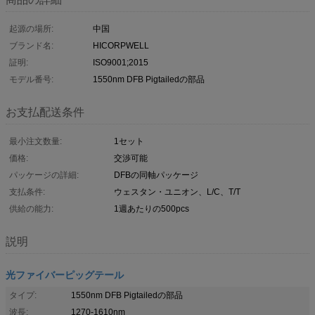
起源の場所:
中国
ブランド名:
HICORPWELL
証明:
ISO9001;2015
モデル番号:
1550nm DFB Pigtailedの部品
お支払配送条件
最小注文数量:
1セット
価格:
交渉可能
パッケージの詳細:
DFBの同軸パッケージ
支払条件:
ウェスタン・ユニオン、L/C、T/T
供給の能力:
1週あたりの500pcs
説明
光ファイバーピッグテール
タイプ:
1550nm DFB Pigtailedの部品
波長:
1270-1610nm