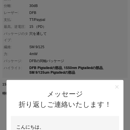
分離:
30dB
レーザー:
DFB
支払:
TT/Paypal
最高。逆電圧:
15 （PD）
パッケージのタ
穴を通して
イプ:
繊維:
SM 9/125
力:
4mW
パッケージ:
DFBの同軸パッケージ
DFB Pigtailedの部品
1550nm Pigtailedの部品
ハイライト:
,
,
SM 9/125um Pigtailedの部品
1550nm DFB Pigtailedの部品1550-5-S
メッセージ
特徴
作り付けの光学アイソレーター
折り返しご連絡いたします！
低いキャパシタンスおよび低い暗電流
DFBのレーザーの安定性が高い死になさい
低い境界の流れ、低い動作電流
統合された高い分離、低い挿入損失