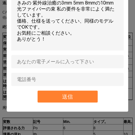
適用
CATVの逆伝達
他のアナログまたはデジタル光学伝達
絶対最高評価
変数
記号
Min.
最高。
単位
保管温度
Tstg
-40
100
℃
実用温度
上
-40
85
℃
前方現在（LD）
（LD）
150
mA
逆電圧（LD）
Vr （PD）
2
V
前方現在（PD）
（LD）
2
mA
逆電圧（PD）
Vr （PD）
15
V
はんだ付けする臨
-
-
260
℃
時雇用者
はんだ付けする時
-
-
10
S
送信
間
光学及び電気特徴
変数
記号
Min.
タイプ。
最高。
評価される力
Po
6
8
境界の流れ
Ith
5
10