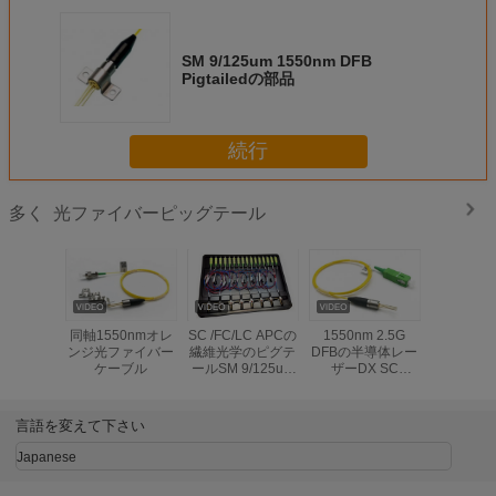
SM 9/125um 1550nm DFB
Pigtailedの部品
続行
光ファイバーピッグテール
多く
の
1550nm 2.5G
技術の有無にかか
CATVの繊維光学
Paintcoat黒いFC
テ
DFBの半導体レー
わらず同軸
のピグテール
繊維の光学ピグテ
m
ザーDX SC
1550nmオレンジ
1550nm LD-
ール、IEC 60794
z
/FC/LC APCの同
繊維光学のピグテ
PFFA2-D5530A-
のファイバ・オプ
軸
軸繊維光学のピグ
ールCATV同軸
1GRの半導体レー
ティックスのパッ
テールSM 9
DFB
ザー
チ・コード
言語を変えて下さい
/125um
Japanese