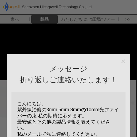
Shenzhen Hicorpwell Technology Co., Ltd
家へ
製品
わたしたち に つい て
工場 ツアー
>>
メッセージ
折り返しご連絡いたします！