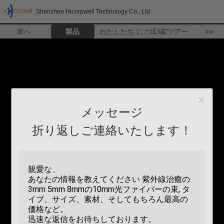
Shenzhen Hicorpwell Technology Co., Ltd
家へ
製品
わたしたち に つい て
工場 ツアー
>>
メッセージ
折り返しご連絡いたします！