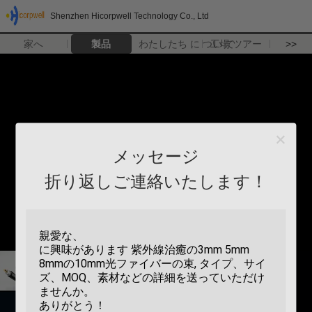
Shenzhen Hicorpwell Technology Co., Ltd
家へ
製品
わたしたち に つい て
工場 ツアー
>>
メッセージ
折り返しご連絡いたします！