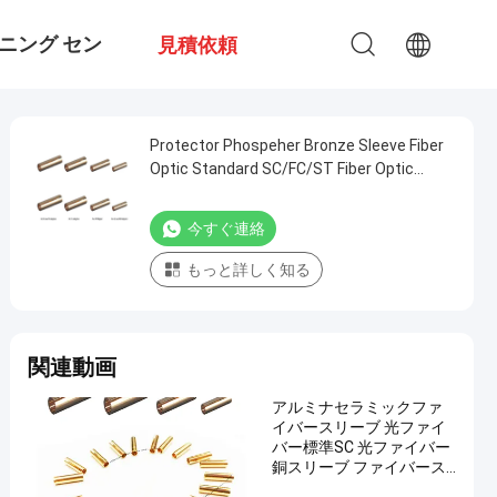
ニング セン
見積依頼
Protector Phospeher Bronze Sleeve Fiber
Optic Standard SC/FC/ST Fiber Optic
Copper Sleeve fiber optic Sleeve
今すぐ連絡
もっと詳しく知る
関連動画
アルミナセラミックファ
イバースリーブ 光ファイ
バー標準SC 光ファイバー
銅スリーブ ファイバース
リーブ