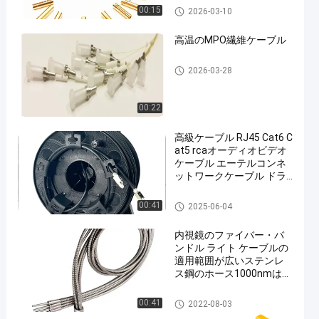
繊維光学コンポーネント
00:15
2026-03-10
高温のMPO繊維ケーブル
光ファイバパッチケーブル
2026-03-28
00:22
高級ケーブル RJ45 Cat6 C
at5 rcaオーディオビデオ
ケーブル エーテルコンネ
ットワークケーブル ドラ
ム
繊維光学コンポーネント
00:41
2025-06-04
内視鏡のファイバー・バ
ンドル ライト ケーブルの
適用範囲が広いステンレ
ス鋼のホース1000nmはガ
ラス裸の繊維光学軽いガ
イドをカスタマイズした
裸の光ファイバー
00:41
2022-08-03