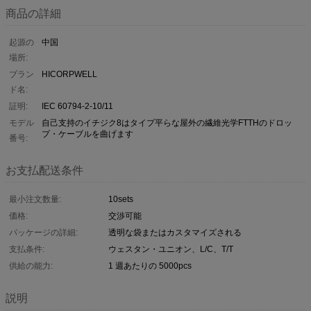
商品の詳細
起源の
中国
場所:
ブラン
HICORPWELL
ド名:
証明:
IEC 60794-2-10/11
モデル
自己支持のイチジク8はタイプ平らな屋外の繊維光学FTTHのドロッ
プ・ケーブルを曲げます
番号:
お支払配送条件
最小注文数量:
10sets
価格:
交渉可能
パッケージの詳細:
透明な袋またはカスタマイズされる
支払条件:
ウェスタン・ユニオン、L/C、T/T
供給の能力:
1 週あたりの 5000pcs
説明