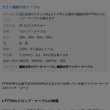
ガラス繊維の光ケーブル
ケーブル タ
自己支持のイチジク8はタイプ平らな屋外の繊維光学FTTHのドロ
ップ・ケーブルを曲げます
イプ:
コネクタ:
SC LCのコネクター
名前:
ドロップ・ケーブル
長さ:
10m、20m、30m、50m。
色:
白、黒
材料:
LSZH、ポリ塩化ビニール
中心数:
1つの中心、2は、4中心芯を取ります
繊維の種類:
G652D、G657A1、G657A2、OS2
繊維光学のデータ ケーブル
繊維光学ワイヤー ケーブル
ハイライト:
,
FTTHの平らな低下SC/APC/UPCのコネクターが付いている光ファイバー ケーブ
ルのパッチ・コード
♦ FTTHのドロップ・ケーブルの特徴