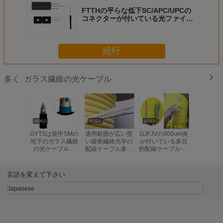
FTTHの平らな低下SC/APC/UPCの
コネクターが付いている光ファイバ
ー ケーブルのパッチ・コード
続行
ガラス繊維の光ケーブル
多く
GYTSは装甲SMの
適用範囲が広い堅
GJFJVの900um炎
GYXTW 
地下のガラス繊維
い緩衝繊維光学の
が付いている多目
ファイバー
の光ケーブルの
配線ケーブル多重
的配線ケーブル-抑
ル操作
24/48/96/144中心
モードの屋内オレ
制堅い緩衝繊維
度-40~8
を盗みます
ンジ色
めま
言語を変えて下さい
Japanese