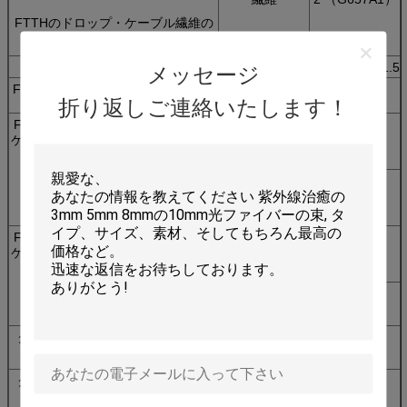
FTTHのドロップ・ケーブル繊維の
計算
ステンレス鋼の管
nm
Nom。Ø2.1/1.5
メッセージ
FTTHのドロップ・ケーブル ケーブ
nm
Ø6.0±0.1
折り返しご連絡いたします！
ルの直径
FTTHのドロップ・
長期
N
600
ケーブルの引張強さ
短期
N
800
FTTHのドロップ・
長期
N
2000年
ケーブルの引張強さ
短期
N
3000
クラッシュの抵抗
動的
nm
≥120
クラッシュの抵抗
静的
nm
≥60