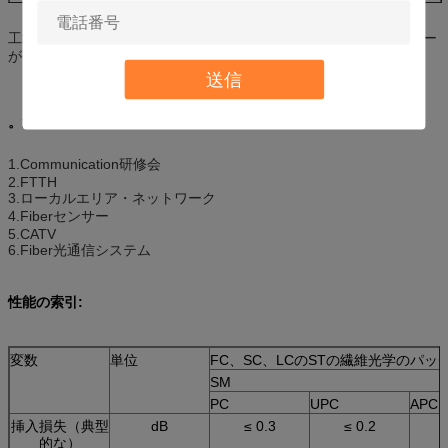
ドロップ・ケーブルの実用温度
℃
-20 ℃---+85℃
工場価格下落ケーブルFTTHの平らな低下SC/APC/UPCのコネクター
が付いている光ファイバー ケーブルのパッチ・コード
送信
。適用
:
1.Communication研修会
2.FTTH
3.ローカルエリア・ネットワーク
4.Fiberセンサー
5.CATV
6.Fiber光通信システム
性能の索引:
変数
単位
FC、SC、LCのSTの繊維光学のパッ
SM
PC
UPC
APC
挿入損失（典型
dB
≤ 0.3
≤ 0.2
的な）