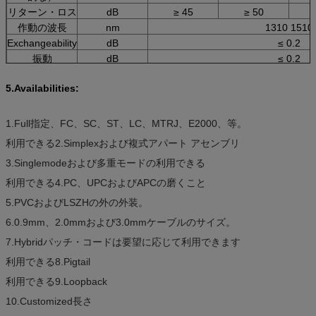
リターン・ロス
dB
≥ 45
≥ 50
作動の波長
nm
1310 1510
Exchangeability
dB
≤ 0.2
振動
dB
≤ 0.2
実用温度
-40~75
5.Availabilities:
保管温度
-45~85
ケーブルの直径
mm
3.0、2.0、0.
1.Full指定、FC、SC、ST、LC、MTRJ、E2000、等。
利用できる2.Simplexおよび複式アパート アセンブリ
3.Singlemodeおよび多重モードの利用できる
利用できる4.PC、UPCおよびAPCの磨くこと
5.PVCおよびLSZHの外の外装。
6.0.9mm、2.0mmおよび3.0mmケーブルのサイズ。
7.Hybridパッチ・コードは要望に応じて利用できます
利用できる8.Pigtail
利用できる9.Loopback
10.Customized長さ