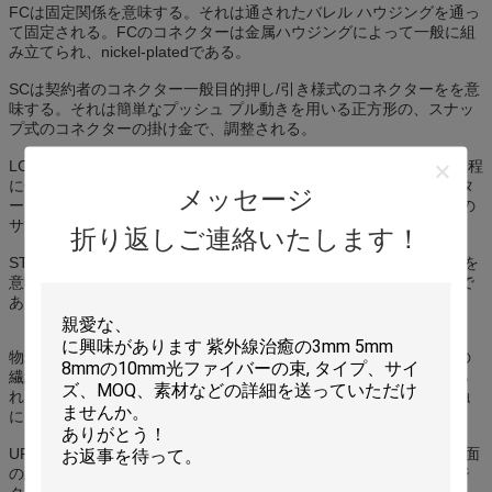
FCは固定関係を意味する。それは通されたバレル ハウジングを通っ
て固定される。FCのコネクターは金属ハウジングによって一般に組
み立てられ、nickel-platedである。
SCは契約者のコネクター一般目的押し/引き様式のコネクターをを意
味する。それは簡単なプッシュ プル動きを用いる正方形の、スナッ
プ式のコネクターの掛け金で、調整される。
LCのパッチ・コードは別のものに1つの装置を付けるのに信号の旅程
に使用する光ファイバケーブルである。LCはルーセントのコネクタ
メッセージ
ーを意味する。それは小さい形態要因繊維光学のコネクター、SCの
サイズ半分のである。
折り返しご連絡いたします！
STはまっすぐな先端をクイック リリースの銃剣様式のコネクターを
意味する。STのコネクターはねじれロックのカップリングと円柱で
ある。それらはpush-inおよびねじれのタイプである
物理的なContact.WithのためのPCの立場はPCのコネクター、2つの
繊維平らなコネクターによってするが、端の表面はわずかに曲げら
れるか、または球形であるために磨かれるように会う。これは接触
に空隙および力を繊維除去する
UPCは超物理的なContact.Theの端の表面を与えられるよりよい表面
の終わりのための延長に磨を意味する。これらのコネクターはデジ