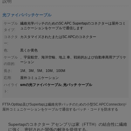
説明
光ファイバパッチケーブル
ケーブル
繊維光学パッチのためのSC APC Supertapのコネクターは屋外コミ
ュニケーションをケーブルで通信します
タイプ:
コネクタ
カスタマイズされたまたはSC APCのコネクター
ー:
色:
黒くか黄色
ケーブル
、宇宙航空、海洋空輸、地上 車、戦術的および自動車商用アプリケ
ーション
の目的:
長さ:
1M、3M、5M、10M、100M
応用:
屋外コミュニケーション
smの光ファイバ ケーブル
光パッチ ケーブル
ハイライ
,
ト:
FTTA Optitap及びSupertapは繊維光学パッチのための小型SC APCConnectorが
屋外コミュニケーションをケーブルで通信するパッチ・コードを防水する
Supertapのコネクター アセンブリは家（FTTH）の結合性に繊維
に強く、密封された関係の解決を提供する。