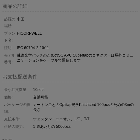
商品の詳細
起源の
中国
場所:
ブラン
HICORPWELL
ド名:
証明:
IEC 60794-2-10/11
モデル
繊維光学パッチのためのSC APC Supertapのコネクターは屋外コミュ
ニケーションをケーブルで通信します
番号:
お支払配送条件
最小注文数量:
10sets
価格:
交渉可能
パッケージの詳
カートンごとのOptitap光学Patchcord 100pcsのための3mの
長さ
細:
支払条件:
ウェスタン・ユニオン、L/C、T/T
供給の能力:
1 週あたりの 5000pcs