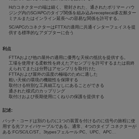
Hのコネクターの端は細く、密封された、通されたポリマー ハウ
ジング内のSC/APCのタイプ関係を組み込みreceptecal多左舷ター
ミナルまたはインライン延長への容易な関係を許可する。
SC/APCのコネクターはFTTXの適用に共通インターフェイスを提
供する標準的なアダプターに合う
利点
FTTAおよび他の屋外の適用に優秀な天候の抵抗を提供する。
工場を使用する柔軟性を終えたアセンブリを許可するまたは前終
えられてまたは分野はアセンブリを取付けた
FTTAおよび屋外の温度の極端のために適した
粗い天候の環境の機能性を保障する
取付ける特別な工具細工なしにあることができる
通された様式のカップリング
取付けおよび長期使用にくねりの保護を提供する
記述:
パッチ・コードは別のものに1つの装置を付けるのに信号の旅程に使
用する光ファイバケーブルである。通常、4つのタイプ コネクターが
ある:FC/SC/LC/ST。3typesフェルール:PC、UPC、APC…