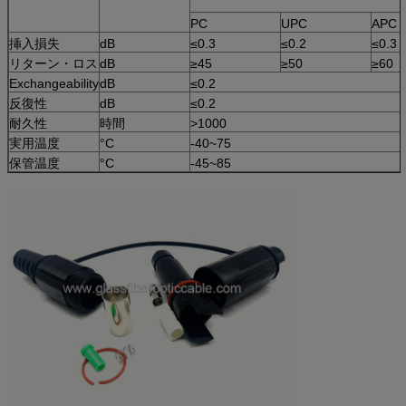
PC
UPC
APC
挿入損失
dB
≤0.3
≤0.2
≤0.3
リターン・ロス
dB
≥45
≥50
≥60
Exchangeability
dB
≤0.2
反復性
dB
≤0.2
耐久性
時間
>1000
実用温度
°C
-40~75
保管温度
°C
-45~85