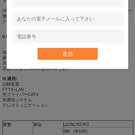
タル、CATVで頻繁に使用される、および電話システム。
APCは端の表面がまだ曲がるが、業界標準の程度8つで曲がる斜めの
物理的接触を意味する。これは堅い関係を維持する。これらのコネ
クターはCATVおよびアナログ・システムのために好まれる。
II.特徴:
、Telcordia GR-326-CORE IECに従う、YD-T 1272.3-2005の標準。
低い挿入損失、ハイ リターンの損失
送信
操作のために容易な高く密な関係
高い信頼性および安定性
反復性およびexchangeabilityでよい
III.適用:
試験装置
FTTX+LAN
光ファイバーCATV
光通信システム
テレコミュニケーション
変数
単位
LC/SC/ST/FC
SM （9/125）