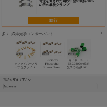
電流を通された鋼鉄中型の義務70kn
の倍の暴徒クランプ
続行
繊維光学コンポーネント
多く
アルミナセラミッ
Protector
青い単一モード
防水繊維
クファイバースリ
Phospeher
ESC250Dの繊維
品の軟ら
ーブ 光ファイバー
Bronze Sleeve
光学の部品UPCか
の水路の
標準SC 光ファイ
Fiber Optic
緑の繊維光学の速
ケーブル
バー銅スリーブ フ
Standard
いコネクターAPC
保護金属
ァイバースリーブ
SC/FC/ST Fiber
のタイプ
言語を変えて下さい
Optic Copper
Sleeve fiber optic
Japanese
Sleeve