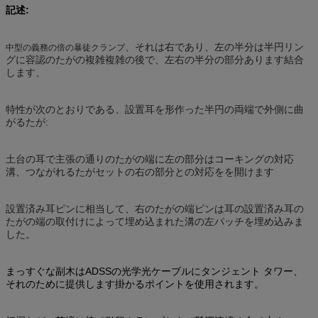
記述:
、それは右であり、左の半分は半円リン
中型の義務の倍の暴徒クランプ
グに容認のたがの複雑複雑の後で、左右の半分の部分あります結合
します、
特性が次のとおりである、設置耳を形作った半円の両端で外側に曲
がるたが:
土台の耳で主張の通りのたがの端に左の部分はコーキングの対応
溝、つながれるたがセットの右の部分との対応をを開けます
設置済み耳ピンに相当して、右のたがの端ピンは耳の設置済み耳の
たがの端の取付けによって埋め込まれた溝の左パッチを埋め込みま
した。
まっすぐな副木はADSSの光学光ケーブルにタンジェント タワー、
それのために提供します掛かるポイントを使用されます。