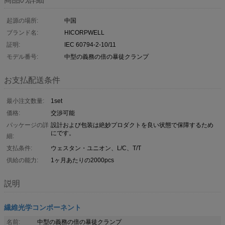
起源の場所:
中国
ブランド名:
HICORPWELL
証明:
IEC 60794-2-10/11
モデル番号:
中型の義務の倍の暴徒クランプ
お支払配送条件
最小注文数量:
1set
価格:
交渉可能
パッケージの詳
設計および包装は絶妙プロダクトを良い状態で保障するため
にです。
細:
支払条件:
ウェスタン・ユニオン、L/C、T/T
供給の能力:
1ヶ月あたりの2000pcs
説明
繊維光学コンポーネント
名前:
中型の義務の倍の暴徒クランプ