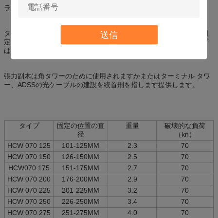
ライン特徴に従って。
タワーのタイプは鉄タワーの強さの損傷なしで金属の副木、それ固
送信
定します鉄の町の異なったクランプをです。ポーランド人のタイプ
は把握たがです。
張力副木は角タワーのために使用されますかまたはターミナル タワ
ー、ADSSの光ケーブルの建設を絞首刑を指します提供します。
タイプ
固定の位置の直
重量
破壊的な負荷
径
（kn）
HCW 070 125
101-125MM
2.3
70
HCW 070 150
126-150MM
2.5
70
HCW070 175
151-175MM
2.7
70
HCW 070 200
176-200MM
2.9
70
HCW 070 225
201-225MM
3.2
70
HCW 070 250
226-250MM
3.4
70
HCW 070 275
251-275MM
4.0
70