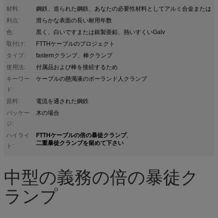
材料:
鋼鉄、造られた鋼鉄、あなたの必要性材料としてアルミ合金または
利点:
滑らかな表面の長い耐用年数
色:
黒く、白いですまたは銀製亜鉛、熱いすくいGalv
取付け:
FTTHケーブルのプロジェクト
タイプ:
fasternクランプ、棒クランプ
使用法:
付属品および棒を接続するため
キーワー
ケーブルの懸濁液のポーランド人クランプ
ド:
原料:
電流を通された鋼鉄
パッケー
木の場合
ジ:
FTTHケーブルの倍の暴徒クランプ
ハイライ
,
二重暴徒クランプを留めて下さい
ト:
中型の義務の倍の暴徒ク
ランプ