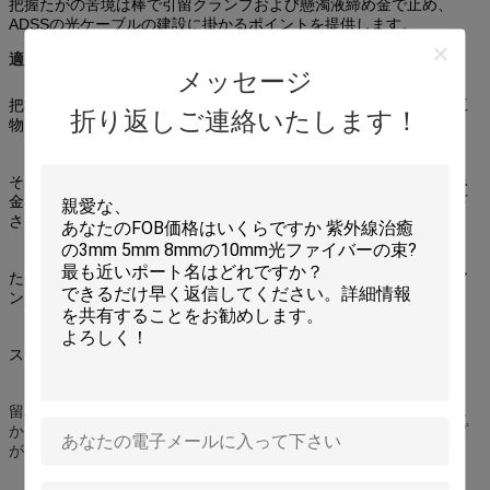
把握たがの苦境は棒で引留クランプおよび懸濁液締め金で止め、
ADSSの光ケーブルの建設に掛かるポイントを提供します。
適用:
メッセージ
把握たがはまたはいわゆる材料を使用することで別の物質的な人工
折り返しご連絡いたします！
物をwaling。
それは締める物に属します。板、翼、版、ボルトおよび内部はさみ
金を補強しているレイチェルの連結によってたが装置を包含して下
さい。
たがによい変化がの、容認のたがケーブル、電柱の容認のたが、ア
ンカーたが、メッセンジャー ワイヤーたがあります、
ステンレス鋼のたがは比較的によく見られます。
留め具クランプは鋼鉄タワーまたは棒の異なったクランプを修理し
か、または接続できます。それに棒のタイプおよびタワーのタイプ
があります